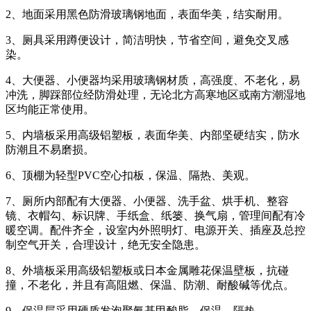
2、地面采用黑色防滑玻璃钢地面，表面华美，结实耐用。
3、厕具采用蹲便设计，简洁明快，节省空间，避免交叉感
染。
4、大便器、小便器均采用玻璃钢材质，高强度、不老化，易
冲洗，脚踩部位经防滑处理，无论北方高寒地区或南方潮湿地
区均能正常使用。
5、内墙板采用高级铝塑板，表面华美、内部坚硬结实，防水
防潮且不易磨损。
6、顶棚为轻型PVC空心扣板，保温、隔热、美观。
7、厕所内部配有大便器、小便器、洗手盆、烘手机、整容
镜、衣帽勾、标识牌、手纸盒、纸篓、换气扇，管理间配有冷
暖空调。配件齐全，设室内外照明灯、电源开关、插座及总控
制空气开关，合理设计，绝无安全隐患。
8、外墙板采用高级铝塑板或日本金属雕花保温壁板，抗碰
撞，不老化，并且有高阻燃、保温、防潮、耐酸碱等优点。
9、保温层采用硬质发泡聚氨基甲酸脂，保温、隔热。