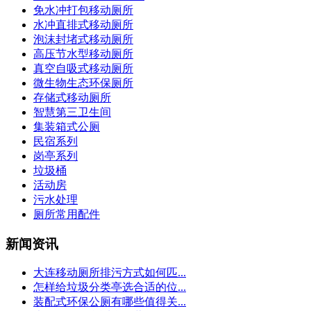
免水冲打包移动厕所
水冲直排式移动厕所
泡沫封堵式移动厕所
高压节水型移动厕所
真空自吸式移动厕所
微生物生态环保厕所
存储式移动厕所
智慧第三卫生间
集装箱式公厕
民宿系列
岗亭系列
垃圾桶
活动房
污水处理
厕所常用配件
新闻资讯
大连移动厕所排污方式如何匹...
怎样给垃圾分类亭选合适的位...
装配式环保公厕有哪些值得关...