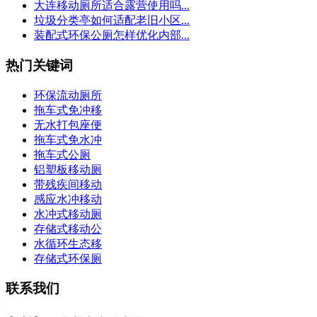
大连移动厕所适合露营使用吗...
垃圾分类亭如何适配老旧小区...
装配式环保公厕怎样优化内部...
热门关键词
环保流动厕所
拖车式免冲移
无水打包座便
拖车式免水冲
拖车式公厕
铝塑板移动厕
带残疾间移动
感应水冲移动
水冲式移动厕
存储式移动公
水循环生态移
存储式环保厕
联系我们