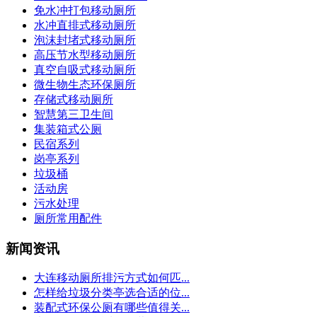
免水冲打包移动厕所
水冲直排式移动厕所
泡沫封堵式移动厕所
高压节水型移动厕所
真空自吸式移动厕所
微生物生态环保厕所
存储式移动厕所
智慧第三卫生间
集装箱式公厕
民宿系列
岗亭系列
垃圾桶
活动房
污水处理
厕所常用配件
新闻资讯
大连移动厕所排污方式如何匹...
怎样给垃圾分类亭选合适的位...
装配式环保公厕有哪些值得关...