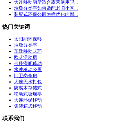
大连移动厕所适合露营使用吗...
垃圾分类亭如何适配老旧小区...
装配式环保公厕怎样优化内部...
热门关键词
太阳能环保移
垃圾分类亭
车载移动式环
欧式活动房
带残疾间移动
水冲移动公厕
门卫岗亭房
大连无水打包
防腐木存储式
移动式吸烟亭
大连环保移动
集装箱式移动
联系我们