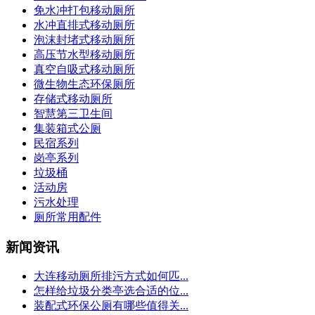
免水冲打包移动厕所
水冲直排式移动厕所
泡沫封堵式移动厕所
高压节水型移动厕所
真空自吸式移动厕所
微生物生态环保厕所
存储式移动厕所
智慧第三卫生间
集装箱式公厕
民宿系列
岗亭系列
垃圾桶
活动房
污水处理
厕所常用配件
新闻资讯
大连移动厕所排污方式如何匹...
怎样给垃圾分类亭选合适的位...
装配式环保公厕有哪些值得关...