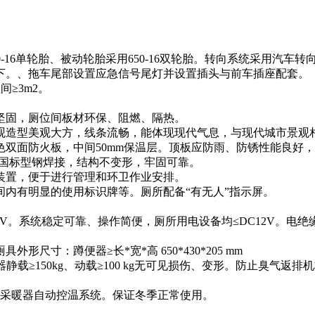
50-16单轮胎、被动轮胎采用650-16双轮胎。转向系统采用汽
下。、拖车尾部设置应急信号尾灯并设置插头与前车插座配套。
理间≥3m2。
钩坚固，厕位间板材环保、阻燃、隔热。
外观造型美观大方，线条流畅，能体现现代气息，与现代城市景观
色双面防火板，中间50mm保温层。顶板应防雨、防锈性能良好
用国标型钢焊接，结构不变形，牢固可靠。
警装置，便于进行管理和环卫作业安排。
间内有明显的使用标识牌等。厕所配备“有无人”指示屏。
。
0V。系统稳定可靠、操作简便，厕所用电设备均≤DC12V。电绝缘
形尺寸：蹲便器≥长*宽*高 650*430*205 mm
便器静载≥150kg、动载≥100 kg无可见损伤、变形。防止臭气
辐射采暖器自动控温系统。保证冬季正常使用。