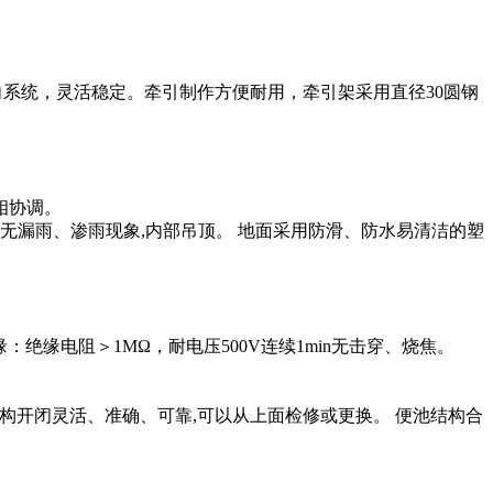
车转向系统，灵活稳定。牵引制作方便耐用，牵引架采用直径30圆钢
相协调。
，无漏雨、渗雨现象,内部吊顶。 地面采用防滑、防水易清洁的塑
：绝缘电阻＞1MΩ，耐电压500V连续1min无击穿、烧焦。
返排机构开闭灵活、准确、可靠,可以从上面检修或更换。 便池结构合