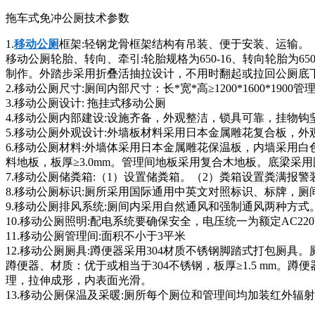
拖车式免冲公厕技术参数
1.
移动公厕
框架:轻钢龙骨框架结构有吊装、便于安装、运输。
移动公厕轮胎、转向、牵引:轮胎规格为650-16、转向轮胎为6
制作。外踏步采用折叠活抽拉设计，不用时翻起或拉回公厕底
2.移动公厕尺寸:厕间内部尺寸：长*宽*高≥1200*1600*1900管
3.移动公厕设计: 拖挂式移动公厕
4.移动公厕内部建设:设施齐备，外观整洁，锁具可靠，挂物
5.移动公厕外观设计:外墙板材料采用日本金属雕花复合板，
6.移动公厕材料:外墙体采用日本金属雕花保温板，内墙采用白
料地板，板厚≥3.0mm。管理间地板采用复合木地板。底梁采
7.移动公厕储粪箱:（1）设置储粪箱。（2）粪箱设置粪满报
8.移动公厕标识:厕所采用国际通用中英文对照标识、标牌，厕
9.移动公厕排风系统:厕间内采用自然通风和强制通风两种方式
10.移动公厕照明:配电系统要确保安全，电压统一为额定AC22
11.移动公厕管理间:面积不小于3平米
12.移动公厕厕具:蹲便器采用304材质不锈钢脚踏式打包厕具。厕具外
蹲便器、材质：优于或相当于304不锈钢，板厚≥1.5 mm。蹲
理，拉伸成形，内表面光滑。
13.移动公厕保温及采暖:厕所每个厕位和管理间均加装红外