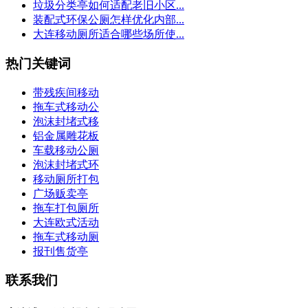
垃圾分类亭如何适配老旧小区...
装配式环保公厕怎样优化内部...
大连移动厕所适合哪些场所使...
热门关键词
带残疾间移动
拖车式移动公
泡沫封堵式移
铝金属雕花板
车载移动公厕
泡沫封堵式环
移动厕所打包
广场贩卖亭
拖车打包厕所
大连欧式活动
拖车式移动厕
报刊售货亭
联系我们