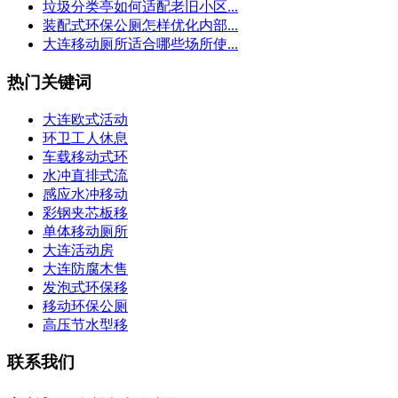
垃圾分类亭如何适配老旧小区...
装配式环保公厕怎样优化内部...
大连移动厕所适合哪些场所使...
热门关键词
大连欧式活动
环卫工人休息
车载移动式环
水冲直排式流
感应水冲移动
彩钢夹芯板移
单体移动厕所
大连活动房
大连防腐木售
发泡式环保移
移动环保公厕
高压节水型移
联系我们